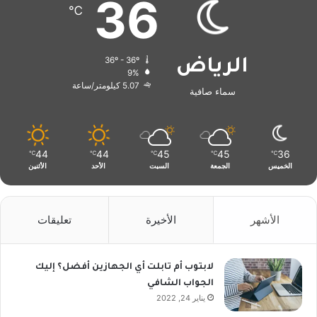
36
℃
36º - 36º
الرياض
9%
5.07 كيلومتر/ساعة
سماء صافية
44
44
45
45
36
℃
℃
℃
℃
℃
الخميس
الجمعة
السبت
الأحد
الأثنين
الأشهر
الأخيرة
تعليقات
لابتوب أم تابلت أي الجهازين أفضل؟ إليك
الجواب الشافي
يناير 24, 2022