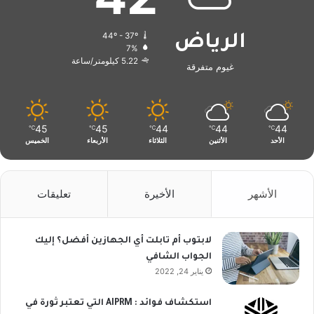
44º - 37º
الرياض
7%
5.22 كيلومتر/ساعة
غيوم متفرقة
45
45
44
44
44
℃
℃
℃
℃
℃
الأحد
الأثنين
الثلاثاء
الأربعاء
الخميس
الأشهر
الأخيرة
تعليقات
لابتوب أم تابلت أي الجهازين أفضل؟ إليك
الجواب الشافي
يناير 24, 2022
استكشاف فوائد : AIPRM التي تعتبر ثورة في