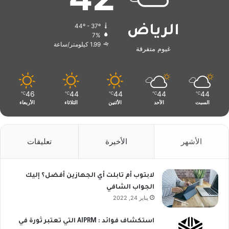
44º - 37º
الرياض
7%
1.99 كيلومتر/ساعة
غيوم متفرقة
46
44
44
44
44
℃
℃
℃
℃
℃
السبت
الأحد
الأثنين
الثلاثاء
الأربعاء
الأشهر
الأخيرة
تعليقات
لابتوب أم تابلت أي الجهازين أفضل؟ إليك
الجواب الشافي
يناير 24, 2022
استكشاف فوائد : AIPRM التي تعتبر ثورة في