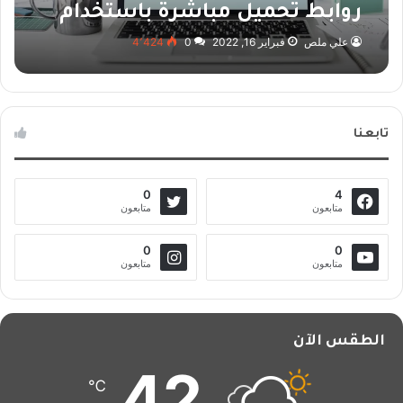
روابط تحميل مباشرة باستخدام
موقع Seedr
علي ملص
فبراير 16, 2022
0
4٬424
تابعنا
0
4
متابعون
متابعون
0
0
متابعون
متابعون
الطقس الآن
42
℃