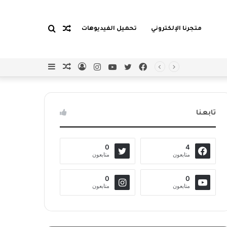
مقال
بحث
متجرنا الإلكتروني
تحميل الفيديوهات
فيسبوك
تويتر
يوتيوب
انستقرام
تسجيل
مقال
إضافة
الدخول
عشوائي
عمود
عن
عشوائي
جانبي
تابعنا
0
4
متابعون
متابعون
0
0
متابعون
متابعون