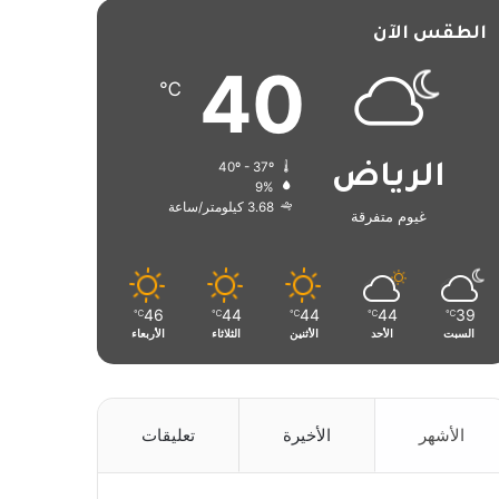
الطقس الآن
40
℃
40º - 37º
الرياض
9%
3.68 كيلومتر/ساعة
غيوم متفرقة
46
44
44
44
39
℃
℃
℃
℃
℃
السبت
الأحد
الأثنين
الثلاثاء
الأربعاء
الأشهر
الأخيرة
تعليقات