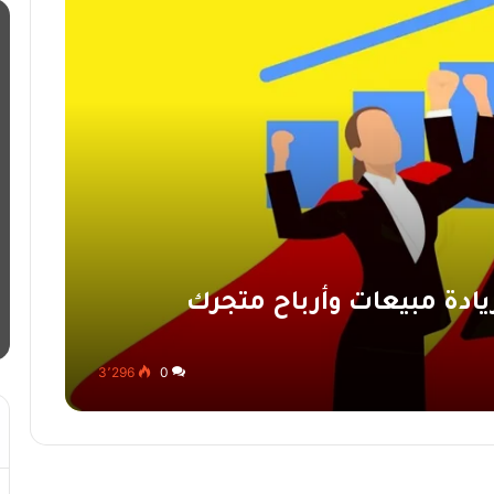
ادة مبيعات وأرباح متجرك
3٬296
0