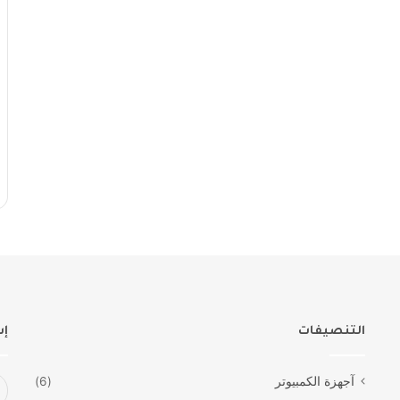
التنصيفات
إش
آجهزة الكمبيوتر
(6)
أد