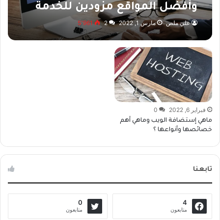
وأفضل المواقع مزودين للخدمة
علي ملص
مارس 1, 2022
2
5٬961
فبراير 6, 2022
0
ماهي إستضافة الويب وماهي أهم
خصائصها وأنواعها ؟
تابعنا
0
4
متابعون
متابعون