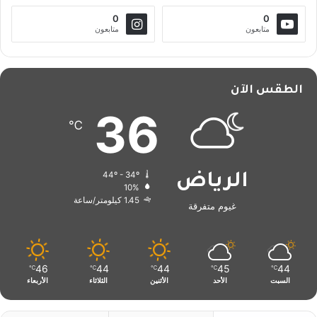
0
0
متابعون
متابعون
الطقس الآن
36
℃
44º - 34º
الرياض
10%
1.45 كيلومتر/ساعة
غيوم متفرقة
46
44
44
45
44
℃
℃
℃
℃
℃
السبت
الأحد
الأثنين
الثلاثاء
الأربعاء