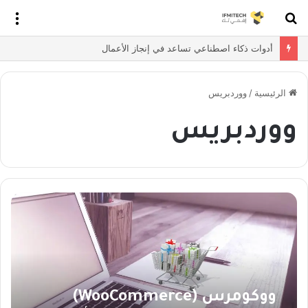
بحث
الق
عن
أدوات ذكاء اصطناعي تساعد في إنجاز الأعمال
الرئيسية
/
ووردبريس
ووردبريس
ووكومرس (WooCommerce)