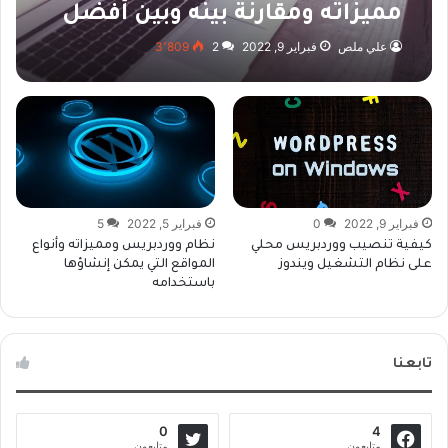
مميزاته ومقارنة بينه وبين أفضل
البدائل
علي ملص
فبراير 9, 2022
2
3٬809
فبراير 9, 2022
0
فبراير 5, 2022
5
كيفية تنصيب ووردبريس محلي
نظام ووردبريس ومميزاته وأنواع
على نظام التشغيل ويندوز
المواقع التي يمكن إنشاؤها
باستخدامه
تابعنا
0
4
متابعون
متابعون