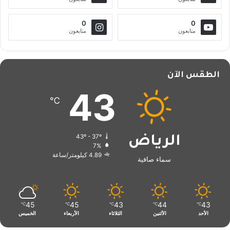
0
0
متابعون
متابعون
الطقس الآن
43
℃
43º - 37º
الرياض
7%
4.89 كيلومتر/ساعة
سماء صافية
45
45
43
44
43
℃
℃
℃
℃
℃
الأحد
الأثنين
الثلاثاء
الأربعاء
الخميس