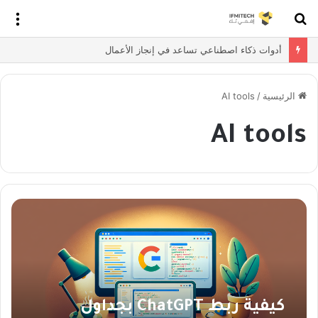
بحث
الق
عن
أدوات ذكاء اصطناعي تساعد في إنجاز الأعمال
الرئيسية
/
AI tools
AI tools
كيفية ربط ChatGPT بجداول