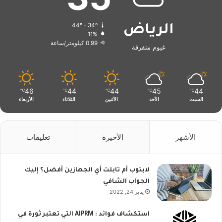
44º - 34º
الرياض
11%
0.99 كيلومتر/ساعة
غيوم متفرقة
46
44
44
45
44
℃
℃
℃
℃
℃
السبت
الأحد
الأثنين
الثلاثاء
الأربعاء
الأشهر
الأخيرة
تعليقات
لابتوب أم تابلت أي الجهازين أفضل؟ إليك
الجواب الشافي
يناير 24, 2022
استكشاف فوائد : AIPRM التي تعتبر ثورة في