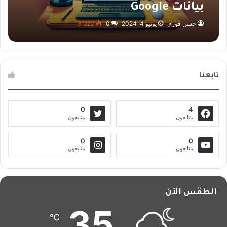
بيانات Google
حسن فوزي
يونيو 4, 2024
0
3٬222
تابعنا
0
4
متابعون
متابعون
0
0
متابعون
متابعون
الطقس الآن
35
℃