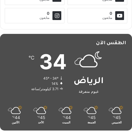
0
0
متابعون
متابعون
الطقس الآن
34
℃
45º - 34º
الرياض
14%
3.71 كيلومتر/ساعة
غيوم متفرقة
44
45
44
45
45
℃
℃
℃
℃
℃
الخميس
الجمعة
السبت
الأحد
الأثنين